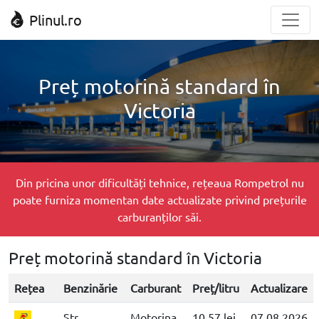
Plinul.ro
Preț motorină standard în
Victoria
Din pricina unor dificultăți tehnice, rețeaua Rompetrol nu
poate furniza momentan date actualizate privind prețurile
carburanților săi.
Preț motorină standard în Victoria
Rețea
Benzinărie
Carburant
Preț/litru
Actualizare
Str.
Motorina
10.57 lei
07.08.2026