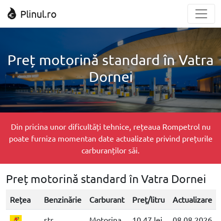
Plinul.ro
Preț motorină standard în Vatra
Dornei
Din pricina unor dificultăți tehnice, rețeaua Rompetrol nu
poate furniza momentan date actualizate privind prețurile
carburanților săi.
Preț motorină standard în Vatra Dornei
Rețea
Benzinărie
Carburant
Preț/litru
Actualizare
str.
Motorina
10.47 lei
08.08.2026