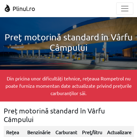
Plinul.ro
Preț motorină standard în Vârfu
Câmpului
Din pricina unor dificultăți tehnice, rețeaua Rompetrol nu
poate furniza momentan date actualizate privind prețurile
carburanților săi.
Preț motorină standard în Vârfu
Câmpului
Rețea
Benzinărie
Carburant
Preț/litru
Actualizare