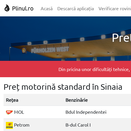
Plinul.ro
Acasă
Descarcă aplicația
Verificare rovin
Pre
Din pricina unor dificultăți tehnic
Preț motorină standard în Sinaia
Rețea
Benzinărie
MOL
Bdul Independentei
Petrom
B-dul Carol I