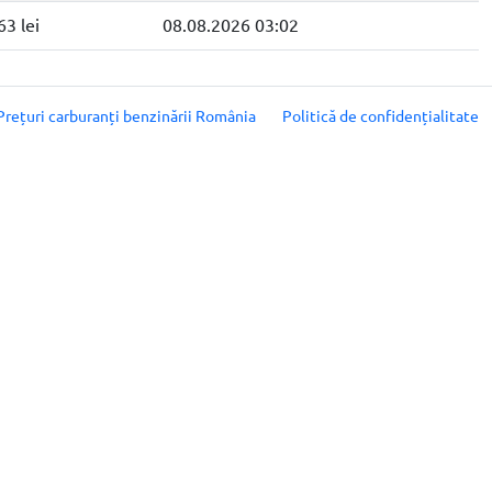
63 lei
08.08.2026 03:02
Prețuri carburanți benzinării România
Politică de confidențialitate