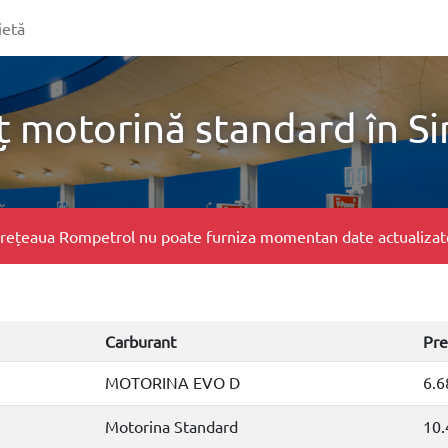
ietă
ț motorină standard în Si
e, rețeaua Rompetrol nu poate furniza momentan date actualizate 
Carburant
Pre
MOTORINA EVO D
6.6
Motorina Standard
10.