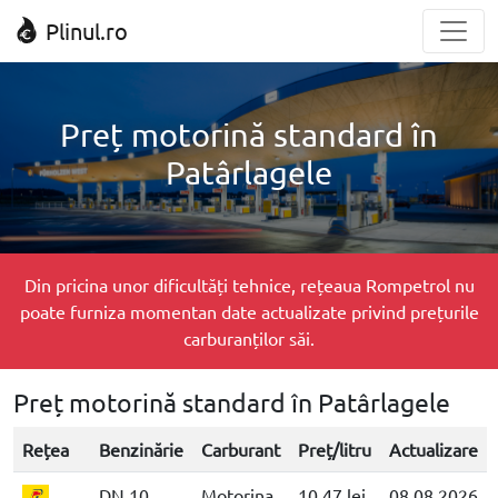
Plinul.ro
Preț motorină standard în
Patârlagele
Din pricina unor dificultăți tehnice, rețeaua Rompetrol nu
poate furniza momentan date actualizate privind prețurile
carburanților săi.
Preț motorină standard în Patârlagele
Rețea
Benzinărie
Carburant
Preț/litru
Actualizare
DN 10
Motorina
10.47 lei
08.08.2026