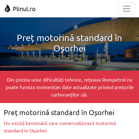
Plinul.ro
Preț motorină standard în
Oșorhei
Din pricina unor dificultăți tehnice, rețeaua Rompetrol nu
poate furniza momentan date actualizate privind prețurile
carburanților săi.
Preț motorină standard în Oșorhei
Nu există benzinării care comercializează motorină
standard în Oșorhei