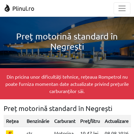
Plinul.ro
Preț motorină standard în
Negrești
Din pricina unor dificultăți tehnice, rețeaua Rompetrol nu
poate furniza momentan date actualizate privind prețurile
carburanților săi.
Preț motorină standard în Negrești
Rețea
Benzinărie
Carburant
Preț/litru
Actualizare
str.
Motorina
10.47 lei
08.08.2026