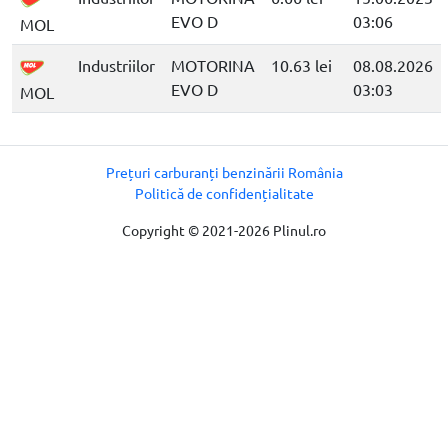
EVO D
03:06
MOL
Industriilor
MOTORINA
10.63 lei
08.08.2026
EVO D
03:03
MOL
Prețuri carburanți benzinării România
Politică de confidențialitate
Copyright © 2021-2026 Plinul.ro