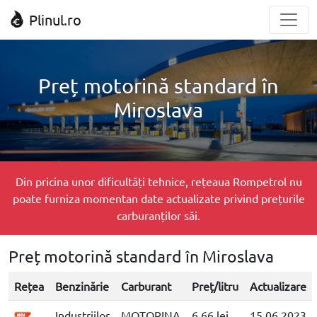
Plinul.ro
Preț motorină standard în
Miroslava
Din pricina unor dificultăți tehnice, rețeaua Rompetrol nu
poate furniza momentan date actualizate privind prețurile
carburanților săi.
Preț motorină standard în Miroslava
Rețea
Benzinărie
Carburant
Preț/litru
Actualizare
Industriilor
MOTORINA
6.66 lei
15.06.2023