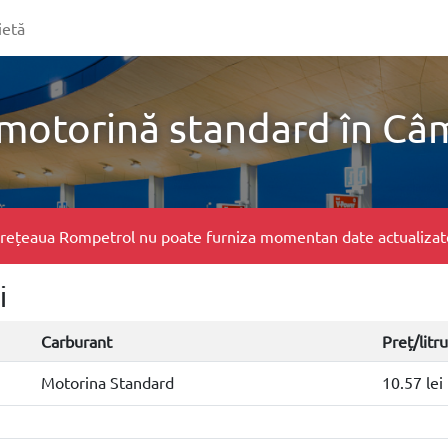
ietă
 motorină standard în Câ
e, rețeaua Rompetrol nu poate furniza momentan date actualizate 
i
Carburant
Preț/litru
Motorina Standard
10.57 lei