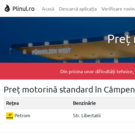
Plinul.ro
Acasă
Descarcă aplicația
Verificare rovin
Preț
Din pricina unor dificultăți tehnic
Preț motorină standard în Câmpen
Rețea
Benzinărie
Petrom
Str. Libertatii