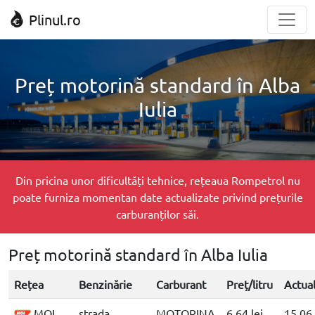
Plinul.ro
Preț motorină standard în Alba
Iulia
Din pricina unor dificultăți tehnice, rețeaua Rompetrol nu
poate furniza momentan date actualizate privind prețurile
carburanților săi.
Preț motorină standard în Alba Iulia
Rețea
Benzinărie
Carburant
Preț/litru
Actual
MOL
strada
MOTORINA
6.64 lei
15.06