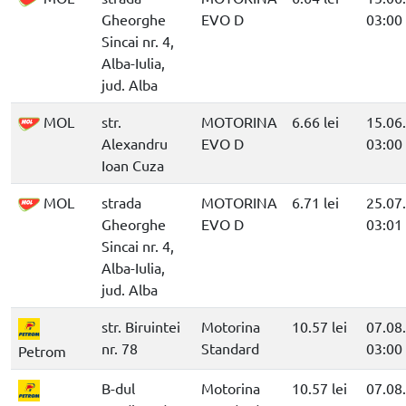
Gheorghe
EVO D
03:00
Sincai nr. 4,
Alba-Iulia,
jud. Alba
MOL
str.
MOTORINA
6.66 lei
15.06
Alexandru
EVO D
03:00
Ioan Cuza
MOL
strada
MOTORINA
6.71 lei
25.07
Gheorghe
EVO D
03:01
Sincai nr. 4,
Alba-Iulia,
jud. Alba
str. Biruintei
Motorina
10.57 lei
07.08
nr. 78
Standard
03:00
Petrom
B-dul
Motorina
10.57 lei
07.08