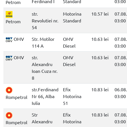
Ferdinand I
Standard
03:00
Petrom
str.
Motorina
10.57 lei
07.08
Revolutiei nr.
Standard
03:00
Petrom
54
OMV
Str. Motilor
OMV
10.63 lei
07.08
114 A
Diesel
03:00
OMV
str.
OMV
10.63 lei
07.08
Alexandru
Diesel
03:00
Ioan Cuza nr.
8
str.Ferdinand
Efix
10.83 lei
06.08
Nr 66, Alba
Motorina
03:00
Rompetrol
Iulia
51
Str
Efix
10.83 lei
07.08
Alexandru
Motorina
03:00
Rompetrol