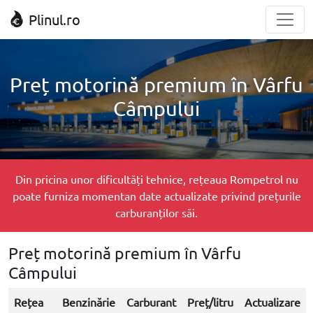
Plinul.ro
Preț motorină premium în Vârfu
Câmpului
Din pricina unor dificultăți tehnice, rețeaua Rompetrol nu
poate furniza momentan date actualizate privind prețurile
carburanților săi.
Preț motorină premium în Vârfu
Câmpului
Rețea
Benzinărie
Carburant
Preț/litru
Actualizare