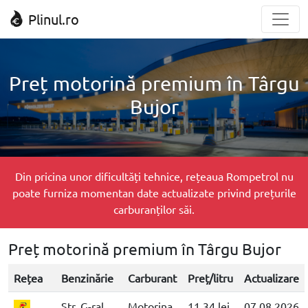
Plinul.ro
Preț motorină premium în Târgu
Bujor
Din pricina unor dificultăți tehnice, rețeaua Rompetrol nu
poate furniza momentan date actualizate privind prețurile
carburanților săi.
Preț motorină premium în Târgu Bujor
Rețea
Benzinărie
Carburant
Preț/litru
Actualizare
Str. G-ral
Motorina
11.34 lei
07.08.2026