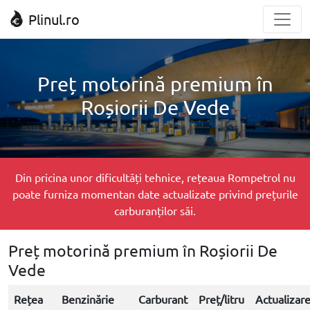
Plinul.ro
Preț motorină premium în
Roșiorii De Vede
Din pricina unor dificultăți tehnice, rețeaua Rompetrol nu
poate furniza momentan date actualizate privind prețurile
carburanților săi.
Preț motorină premium în Roșiorii De
Vede
Rețea
Benzinărie
Carburant
Preț/litru
Actualizar