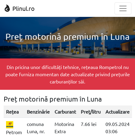
Plinul.ro
Preț motorină premium în Luna
Din pricina unor dificultăți tehnice, rețeaua Rompetrol nu
poate furniza momentan date actualizate privind prețurile
carburanților săi.
Preț motorină premium în Luna
Rețea
Benzinărie
Carburant
Preț/litru
Actualizare
comuna
Motorina
7.66 lei
09.05.2024
Luna, nr.
Extra
03:06
Petrom