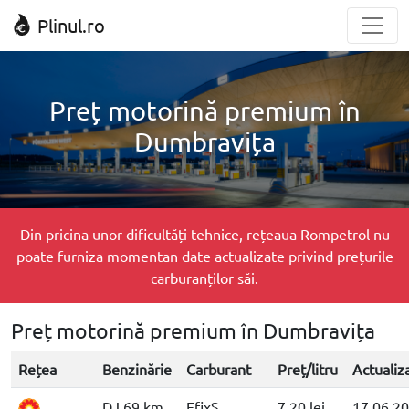
Plinul.ro
Preț motorină premium în
Dumbravița
Din pricina unor dificultăți tehnice, rețeaua Rompetrol nu
poate furniza momentan date actualizate privind prețurile
carburanților săi.
Preț motorină premium în Dumbravița
Rețea
Benzinărie
Carburant
Preț/litru
Actualiz
DJ 69 km
EfixS
7.20 lei
17.06.2