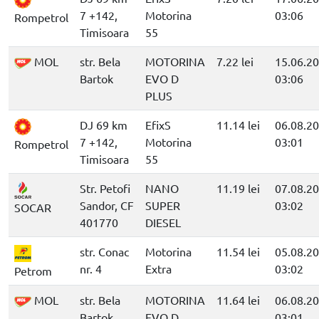
7 +142,
Motorina
03:06
Rompetrol
Timisoara
55
MOL
str. Bela
MOTORINA
7.22 lei
15.06.2
Bartok
EVO D
03:06
PLUS
DJ 69 km
EfixS
11.14 lei
06.08.2
7 +142,
Motorina
03:01
Rompetrol
Timisoara
55
Str. Petofi
NANO
11.19 lei
07.08.2
Sandor, CF
SUPER
03:02
SOCAR
401770
DIESEL
str. Conac
Motorina
11.54 lei
05.08.2
nr. 4
Extra
03:02
Petrom
MOL
str. Bela
MOTORINA
11.64 lei
06.08.2
Bartok
EVO D
03:01