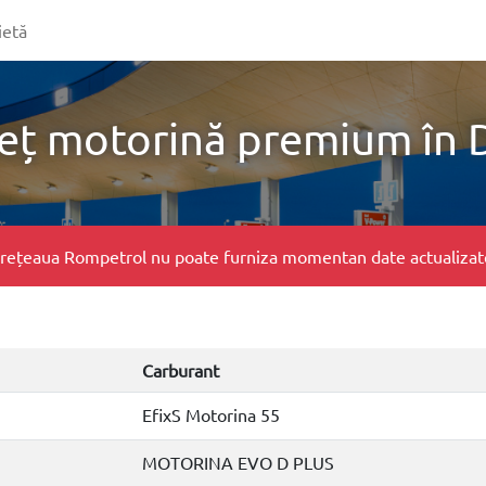
ietă
eț motorină premium în 
e, rețeaua Rompetrol nu poate furniza momentan date actualizate 
Carburant
EfixS Motorina 55
MOTORINA EVO D PLUS