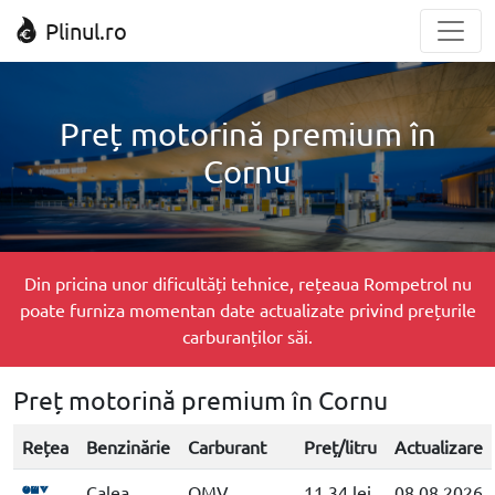
Plinul.ro
Preț motorină premium în
Cornu
Din pricina unor dificultăți tehnice, rețeaua Rompetrol nu
poate furniza momentan date actualizate privind prețurile
carburanților săi.
Preț motorină premium în Cornu
Rețea
Benzinărie
Carburant
Preț/litru
Actualizare
Calea
OMV
11.34 lei
08.08.2026