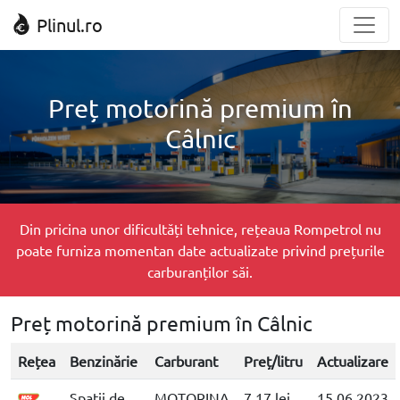
Plinul.ro
Preț motorină premium în
Câlnic
Din pricina unor dificultăți tehnice, rețeaua Rompetrol nu
poate furniza momentan date actualizate privind prețurile
carburanților săi.
Preț motorină premium în Câlnic
Rețea
Benzinărie
Carburant
Preț/litru
Actualizare
Spatii de
MOTORINA
7.17 lei
15.06.2023