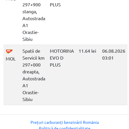
297+900
PLUS
stanga,
Autostrada
A1
Orastie-
Sibiu
Spatii de
MOTORINA
11.64 lei
06.08.2026
Servicii km
EVO D
03:01
MOL
297+000
PLUS
dreapta,
Autostrada
A1
Orastie-
Sibiu
Prețuri carburanți benzinării România
Politică de confidențialitate