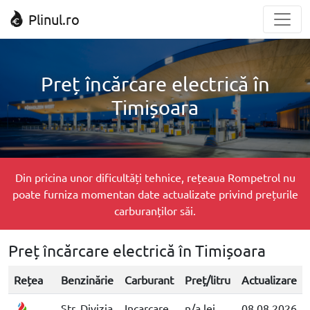
Plinul.ro
Preț încărcare electrică în
Timișoara
Din pricina unor dificultăți tehnice, rețeaua Rompetrol nu
poate furniza momentan date actualizate privind prețurile
carburanților săi.
Preț încărcare electrică în Timișoara
Rețea
Benzinărie
Carburant
Preț/litru
Actualizare
Str. Divizia
Incarcare
n/a lei
08.08.2026