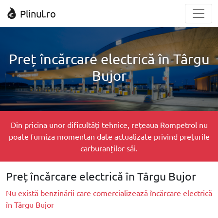
Plinul.ro
Preț încărcare electrică în Târgu
Bujor
Din pricina unor dificultăți tehnice, rețeaua Rompetrol nu
poate furniza momentan date actualizate privind prețurile
carburanților săi.
Preț încărcare electrică în Târgu Bujor
Nu există benzinării care comercializează încărcare electrică
în Târgu Bujor