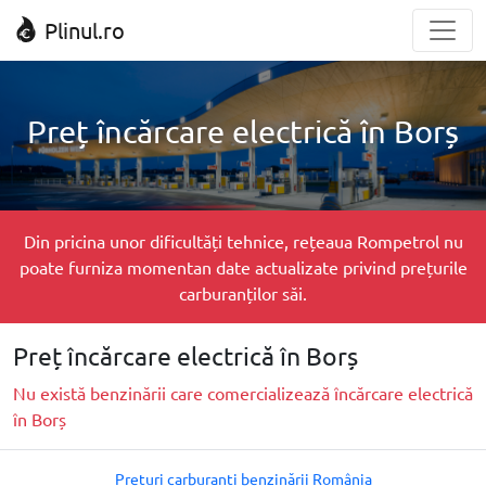
Plinul.ro
Preț încărcare electrică în Borș
Din pricina unor dificultăți tehnice, rețeaua Rompetrol nu
poate furniza momentan date actualizate privind prețurile
carburanților săi.
Preț încărcare electrică în Borș
Nu există benzinării care comercializează încărcare electrică
în Borș
Prețuri carburanți benzinării România