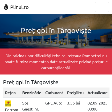
Plinul.ro
Preț gpl în Târgoviște
Din pricina unor dificultăți tehnice, rețeaua Rompetrol nu
poate furniza momentan date actualizate privind prețurile
carburanților săi.
Preț gpl în Târgoviște
Rețea
Benzinărie
Carburant
Preț/litru
Actualizare
Sos.
GPL Auto
3.56 lei
02.09.2025
Gaesti nr.
03:00
Petrom