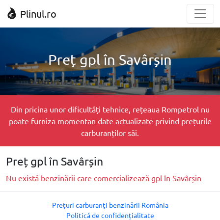
Plinul.ro
Preț gpl în Savârșin
Din pricina unor dificultăți tehnice, rețeaua Rompetrol nu
poate furniza momentan date actualizate privind prețurile
carburanților săi.
Preț gpl în Savârșin
Nu există benzinării care comercializează gpl în Savârșin
Prețuri carburanți benzinării România
Politică de confidențialitate