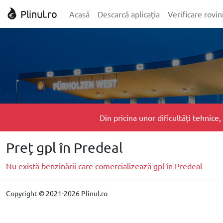
Plinul.ro
Acasă
Descarcă aplicația
Verificare rovin
Din pricina unor dificultăți tehnic
Preț gpl în Predeal
Nu există benzinării care comercializează gpl în Predeal
Copyright © 2021-2026 Plinul.ro