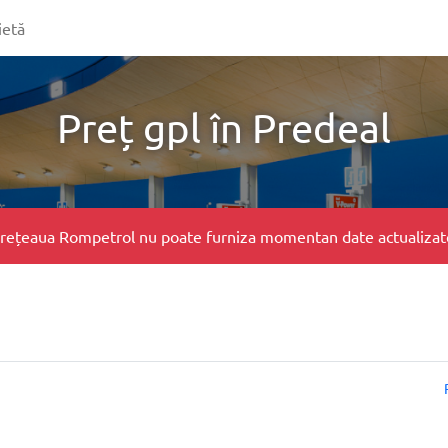
ietă
Preț gpl în Predeal
e, rețeaua Rompetrol nu poate furniza momentan date actualizate 