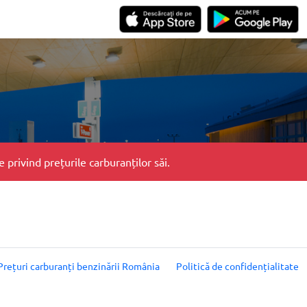
privind prețurile carburanților săi.
Prețuri carburanți benzinării România
Politică de confidențialitate