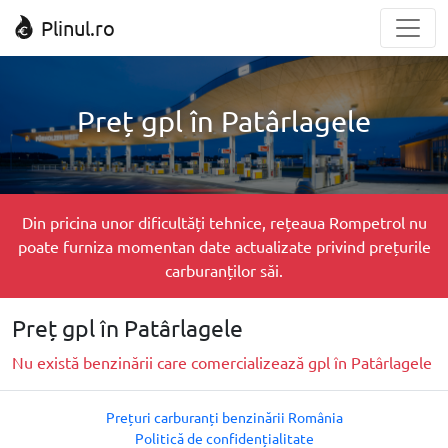
Plinul.ro
Preț gpl în Patârlagele
Din pricina unor dificultăți tehnice, rețeaua Rompetrol nu
poate furniza momentan date actualizate privind prețurile
carburanților săi.
Preț gpl în Patârlagele
Nu există benzinării care comercializează gpl în Patârlagele
Prețuri carburanți benzinării România
Politică de confidențialitate