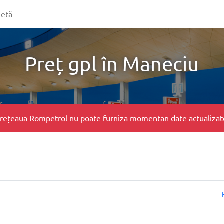
ietă
Preț gpl în Maneciu
e, rețeaua Rompetrol nu poate furniza momentan date actualizate 