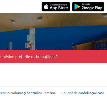
privind prețurile carburanților săi.
Prețuri carburanți benzinării România
Politică de confidențialitate