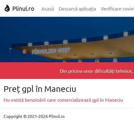
Plinul.ro
Acasă
Descarcă aplicația
Verificare rovin
Din pricina unor dificultăți tehnic
Preț gpl în Maneciu
Nu există benzinării care comercializează gpl în Maneciu
Copyright © 2021-2026 Plinul.ro