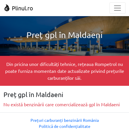
Plinul.ro
Preț gpl în Maldaeni
Din pricina unor dificultăți tehnice, rețeaua Rompetrol nu
poate furniza momentan date actualizate privind prețurile
carburanților săi.
Preț gpl în Maldaeni
Nu există benzinării care comercializează gpl în Maldaeni
Prețuri carburanți benzinării România
Politică de confidențialitate