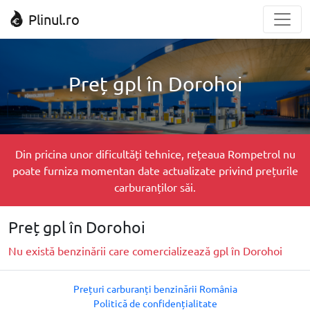
Plinul.ro
Preț gpl în Dorohoi
Din pricina unor dificultăți tehnice, rețeaua Rompetrol nu
poate furniza momentan date actualizate privind prețurile
carburanților săi.
Preț gpl în Dorohoi
Nu există benzinării care comercializează gpl în Dorohoi
Prețuri carburanți benzinării România
Politică de confidențialitate