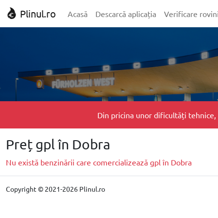
Plinul.ro
Acasă
Descarcă aplicația
Verificare rovin
Din pricina unor dificultăți tehnic
Preț gpl în Dobra
Nu există benzinării care comercializează gpl în Dobra
Copyright © 2021-2026 Plinul.ro