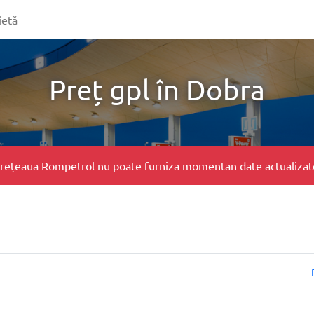
ietă
Preț gpl în Dobra
e, rețeaua Rompetrol nu poate furniza momentan date actualizate 