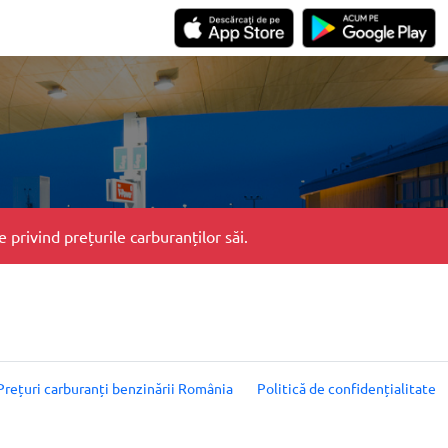
privind prețurile carburanților săi.
Prețuri carburanți benzinării România
Politică de confidențialitate