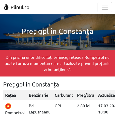
Plinul.ro
Preț gpl în Constanța
Din pricina unor dificultăți tehnice, rețeaua Rompetrol nu
poate furniza momentan date actualizate privind prețurile
carburanților săi.
Preț gpl în Constanța
Rețea
Benzinărie
Carburant
Preț/litru
Actualiza
Bd.
GPL
2.80 lei
17.03.20
Lapusneanu
10:00
Rompetrol