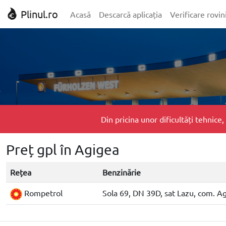
Plinul.ro
Acasă
Descarcă aplicația
Verificare rovin
Din pricina unor dificultăți tehnic
Preț gpl în Agigea
Rețea
Benzinărie
Rompetrol
Sola 69, DN 39D, sat Lazu, com. A