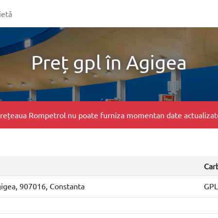
ietă
Preț gpl în Agigea
e, rețeaua Rompetrol nu poate furniza momentan date actualizate 
Car
gigea, 907016, Constanta
GPL