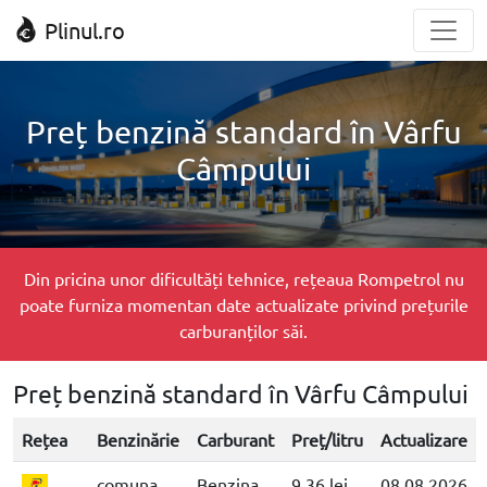
Plinul.ro
Preț benzină standard în Vârfu
Câmpului
Din pricina unor dificultăți tehnice, rețeaua Rompetrol nu
poate furniza momentan date actualizate privind prețurile
carburanților săi.
Preț benzină standard în Vârfu Câmpului
Rețea
Benzinărie
Carburant
Preț/litru
Actualizare
comuna
Benzina
9.36 lei
08.08.2026