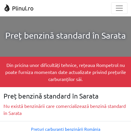
Plinul.ro
Preț benzină standard în Sarata
Din pricina unor dificultăți tehnice, rețeaua Rompetrol nu
poate furniza momentan date actualizate privind prețurile
carburanților săi.
Preț benzină standard în Sarata
Nu există benzinării care comercializează benzină standard
în Sarata
Prețuri carburanți benzinării România