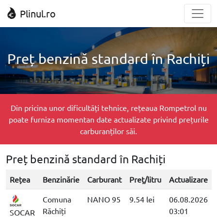
Plinul.ro
Preț benzină standard în Rachiți
Din pricina unor dificultăți tehnice, rețeaua Rompetrol nu
poate furniza momentan date actualizate privind prețurile
carburanților săi.
Preț benzină standard în Rachiți
Rețea
Benzinărie
Carburant
Preț/litru
Actualizare
Comuna
NANO 95
9.54 lei
06.08.2026
Răchiți
03:01
SOCAR