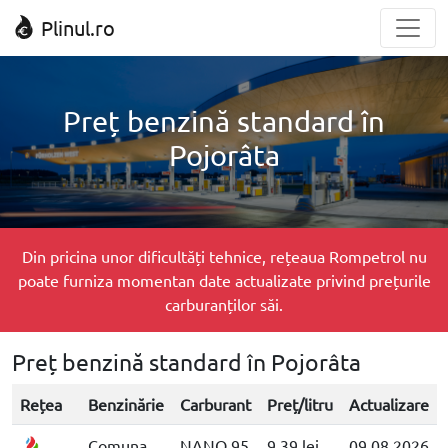
Plinul.ro
Preț benzină standard în
Pojorâta
Din pricina unor dificultăți tehnice, rețeaua Rompetrol nu
poate furniza momentan date actualizate privind prețurile
carburanților săi.
Preț benzină standard în Pojorâta
Rețea
Benzinărie
Carburant
Preț/litru
Actualizare
Comuna
NANO 95
9.39 lei
09.08.2026