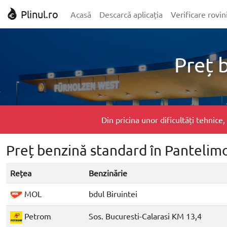
Plinul.ro
Acasă
Descarcă aplicația
Verificare rovin
Preț 
Din pricina unor dificultăți tehnic
Preț benzină standard în Pantelim
Rețea
Benzinărie
MOL
bdul Biruintei
Petrom
Sos. Bucuresti-Calarasi KM 13,4