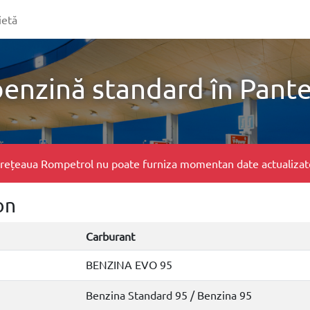
ietă
benzină standard în Pant
e, rețeaua Rompetrol nu poate furniza momentan date actualizate 
on
Carburant
BENZINA EVO 95
Benzina Standard 95 / Benzina 95