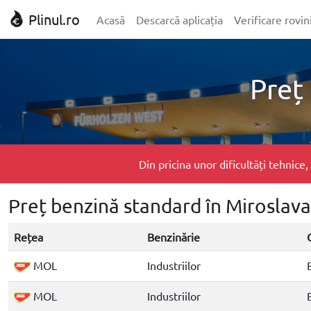
Plinul.ro
Acasă
Descarcă aplicația
Verificare rovin
Preț
Din pricina unor dificultăți tehnic
Preț benzină standard în Miroslava
Rețea
Benzinărie
MOL
Industriilor
MOL
Industriilor