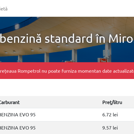
ietă
 benzină standard în Miro
e, rețeaua Rompetrol nu poate furniza momentan date actualizate 
Carburant
Preț/litru
BENZINA EVO 95
6.72 lei
BENZINA EVO 95
9.57 lei