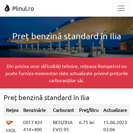
Plinul.ro
Preț benzină standard în Ilia
Din pricina unor dificultăți tehnice, rețeaua Rompetrol nu
poate furniza momentan date actualizate privind prețurile
carburanților săi.
Preț benzină standard în Ilia
Rețea
Benzinărie
Carburant
Preț/litru
Actualizare
DN 7 KM
BENZINA
6.75 lei
15.06.2023
414+400
EVO 95
03:06
MOL