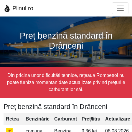
Plinul.ro
Preț benzină standard în
Drânceni
Din pricina unor dificultăți tehnice, rețeaua Rompetrol nu
poate furniza momentan date actualizate privind prețurile
carburanților săi.
Preț benzină standard în Drânceni
Rețea
Benzinărie
Carburant
Preț/litru
Actualizare
comuna
Benzina
9.36 lei
08.08.2026