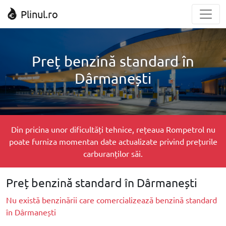
Plinul.ro
Preț benzină standard în
Dârmanești
Din pricina unor dificultăți tehnice, rețeaua Rompetrol nu
poate furniza momentan date actualizate privind prețurile
carburanților săi.
Preț benzină standard în Dârmanești
Nu există benzinării care comercializează benzină standard
în Dârmanești