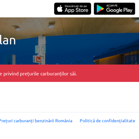
lan
privind prețurile carburanților săi.
Prețuri carburanți benzinării România
Politică de confidențialitate