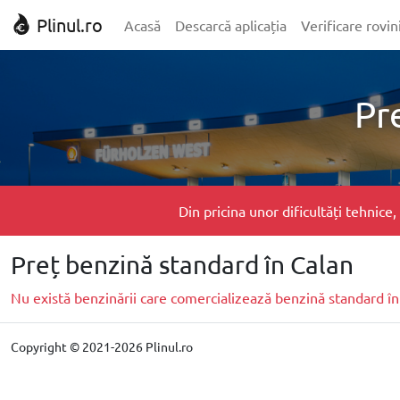
Plinul.ro
Acasă
Descarcă aplicația
Verificare rovin
Pr
Din pricina unor dificultăți tehnic
Preț benzină standard în Calan
Nu există benzinării care comercializează benzină standard în
Copyright © 2021-2026 Plinul.ro