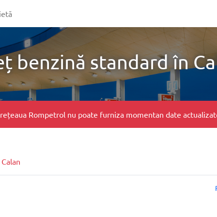
ietă
eț benzină standard în Ca
e, rețeaua Rompetrol nu poate furniza momentan date actualizate 
 Calan