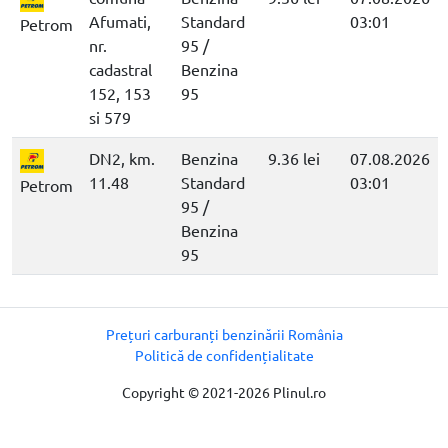
Afumati,
Standard
03:01
Petrom
nr.
95 /
cadastral
Benzina
152, 153
95
si 579
DN2, km.
Benzina
9.36 lei
07.08.2026
11.48
Standard
03:01
Petrom
95 /
Benzina
95
Prețuri carburanți benzinării România
Politică de confidențialitate
Copyright © 2021-2026 Plinul.ro