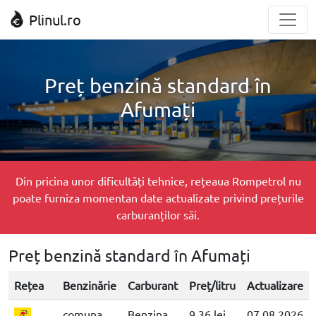
Plinul.ro
Preț benzină standard în
Afumați
Din pricina unor dificultăți tehnice, rețeaua Rompetrol nu
poate furniza momentan date actualizate privind prețurile
carburanților săi.
Preț benzină standard în Afumați
Rețea
Benzinărie
Carburant
Preț/litru
Actualizare
comuna
Benzina
9.36 lei
07.08.2026