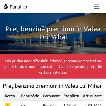
Plinul.ro
Preț benzină premium în Valea
Lui Mihai
Din pricina unor dificultăți tehnice, rețeaua Rompetrol nu
poate furniza momentan date actualizate privind prețurile
carburanților săi.
Preț benzină premium în Valea Lui Mihai
Rețea
Benzinărie
Carburant
Preț/litru
Actualizare
str.
Benzina
5.06 lei
11.03.2022