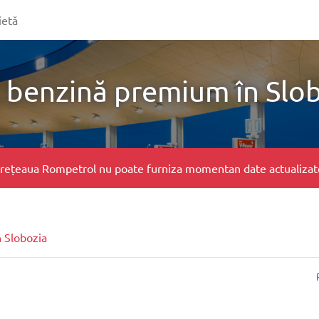
ietă
 benzină premium în Slo
e, rețeaua Rompetrol nu poate furniza momentan date actualizate 
n Slobozia