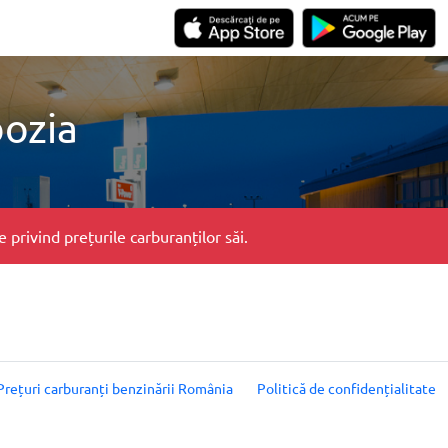
bozia
privind prețurile carburanților săi.
Prețuri carburanți benzinării România
Politică de confidențialitate