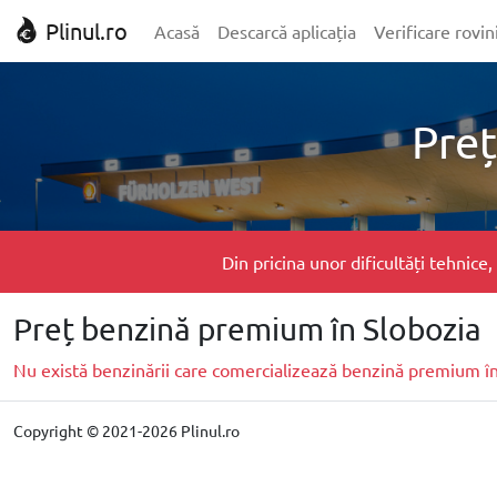
Plinul.ro
Acasă
Descarcă aplicația
Verificare rovin
Preț
Din pricina unor dificultăți tehnic
Preț benzină premium în Slobozia
Nu există benzinării care comercializează benzină premium î
Copyright © 2021-2026 Plinul.ro