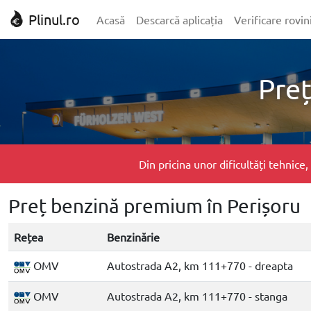
Plinul.ro
Acasă
Descarcă aplicația
Verificare rovin
Preț
Din pricina unor dificultăți tehnic
Preț benzină premium în Perișoru
Rețea
Benzinărie
OMV
Autostrada A2, km 111+770 - dreapta
OMV
Autostrada A2, km 111+770 - stanga