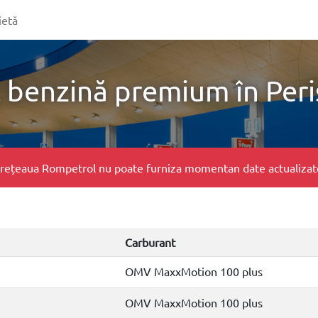
ietă
 benzină premium în Per
e, rețeaua Rompetrol nu poate furniza momentan date actualizate 
Carburant
OMV MaxxMotion 100 plus
OMV MaxxMotion 100 plus