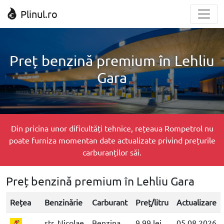
Plinul.ro
Preț benzină premium în Lehliu
Gara
Din pricina unor dificultăți tehnice, rețeaua Rompetrol nu
poate furniza momentan date actualizate privind prețurile
carburanților săi.
Preț benzină premium în Lehliu Gara
Rețea
Benzinărie
Carburant
Preț/litru
Actualizare
str. Nicolae
Benzina
9.99 lei
05.08.2026