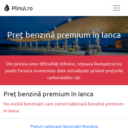
Plinul.ro
Preț benzină premium în Ianca
Din pricina unor dificultăți tehnice, rețeaua Rompetrol nu
poate furniza momentan date actualizate privind prețurile
carburanților săi.
Preț benzină premium în Ianca
Nu există benzinării care comercializează benzină premium
în Ianca
Prețuri carburanți benzinării România