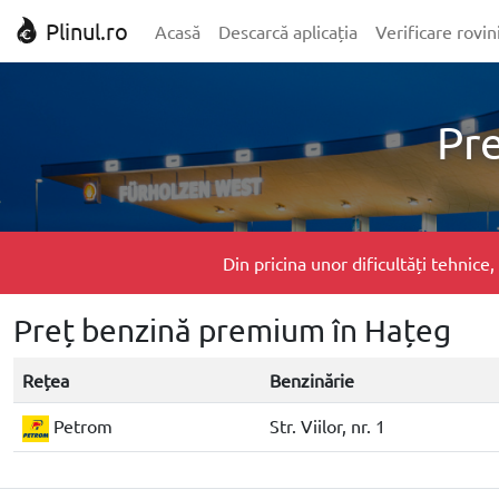
Plinul.ro
Acasă
Descarcă aplicația
Verificare rovin
Pr
Din pricina unor dificultăți tehnic
Preț benzină premium în Hațeg
Rețea
Benzinărie
Petrom
Str. Viilor, nr. 1