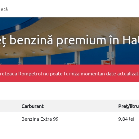
ietă
eț benzină premium în Ha
e, rețeaua Rompetrol nu poate furniza momentan date actualizate 
Carburant
Preț/litru
Benzina Extra 99
9.84 lei