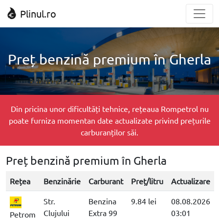
Plinul.ro
Preț benzină premium în Gherla
Din pricina unor dificultăți tehnice, rețeaua Rompetrol nu
poate furniza momentan date actualizate privind prețurile
carburanților săi.
Preț benzină premium în Gherla
Rețea
Benzinărie
Carburant
Preț/litru
Actualizare
Str.
Benzina
9.84 lei
08.08.2026
Clujului
Extra 99
03:01
Petrom