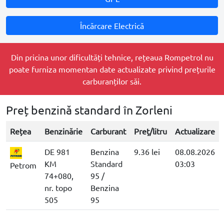
Încărcare Electrică
Din pricina unor dificultăți tehnice, rețeaua Rompetrol nu
poate furniza momentan date actualizate privind prețurile
carburanților săi.
Preț benzină standard în Zorleni
Rețea
Benzinărie
Carburant
Preț/litru
Actualizare
DE 981
Benzina
9.36 lei
08.08.2026
KM
Standard
03:03
Petrom
74+080,
95 /
nr. topo
Benzina
505
95